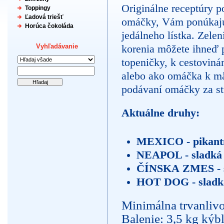
Originálne receptúry p
Toppingy
Ľadová triešť
omáčky, Vám ponúkajú 
Horúca čokoláda
jedálneho lístka. Zele
Vyhľadávanie
korenia môžete ihneď 
topeničky, k cestovin
alebo ako omáčka k mäs
podávaní omáčky za stu
Aktuálne druhy:
MEXICO - pikant
NEAPOL - sladká
ČÍNSKA ZMES - 
HOT DOG - sladk
Minimálna trvanliv
Balenie: 3,5 kg kýb