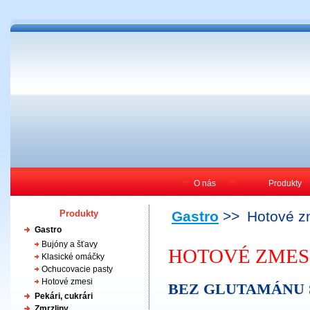
O nás
Produkty
Produkty
Gastro
>>
Hotové z
Gastro
Bujóny a šťavy
HOTOVÉ ZMESI -
Klasické omáčky
Ochucovacie pasty
Hotové zmesi
BEZ GLUTAMÁNU 
Pekári, cukrári
Zmrzliny