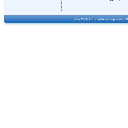
© 2026 TOJE •
tvorba eshopu cez UN