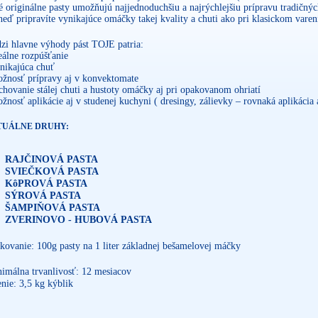
é originálne pasty umožňujú najjednoduchšiu a najrýchlejšiu prípravu tradič
neď pripravíte vynikajúce omáčky takej kvality a chuti ako pri klasickom varen
zi hlavne výhody pást TOJE patria:
eálne rozpúšťanie
ynikajúca chuť
ožnosť prípravy aj v konvektomate
chovanie stálej chuti a hustoty omáčky aj pri opakovanom ohriatí
ožnosť aplikácie aj v studenej kuchyni ( dresingy, zálievky – rovnaká aplikáci
TUÁLNE DRUHY:
RAJČINOVÁ PASTA
SVIEČKOVÁ PASTA
KôPROVÁ PASTA
SÝROVÁ PASTA
ŠAMPIŇOVÁ PASTA
ZVERINOVO - HUBOVÁ PASTA
kovanie: 100g pasty na 1 liter základnej bešamelovej máčky
imálna trvanlivosť: 12 mesiacov
nie: 3,5 kg kýblik