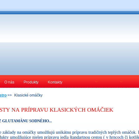
O nás
Produkty
Kontakty
stro
>>
Klasické omáčky
STY NA PRÍPRAVU KLASICKÝCH OMÁČIEK
Z GLUTAMÁNU SODNÉHO...
e základy na omáčky umožňujú unikátnu prípravu tradičných teplých omáčok. P
ukty umožňujúce nielen prípravu jedla štandartnou cestou ( v hrncoch či kotlí