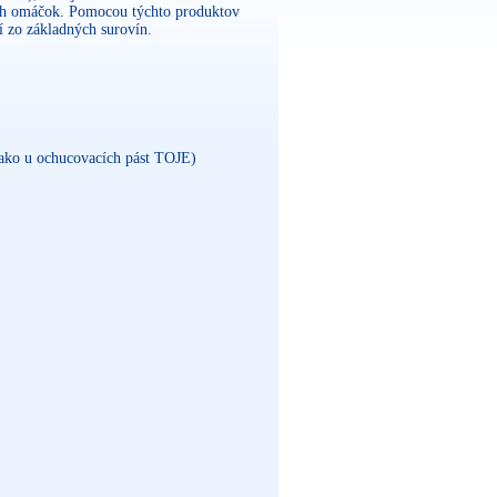
ných omáčok. Pomocou týchto produktov
í zo základných surovín.
a ako u ochucovacích pást TOJE)