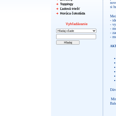
nov
Toppingy
si h
Ľadová triešť
Horúca čokoláda
Med
- id
Vyhľadávanie
- v
- m
- za
- m
AK
Dáv
Min
Bale