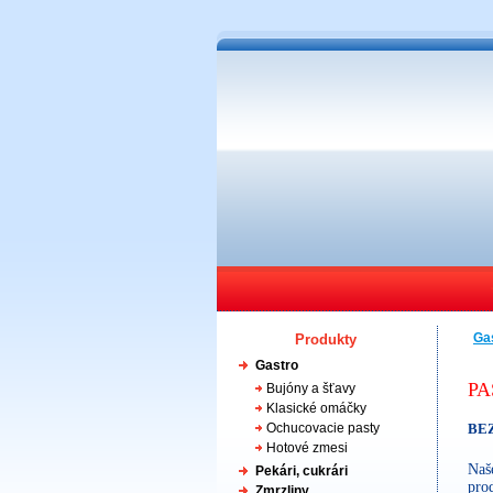
Ga
Produkty
Gastro
PA
Bujóny a šťavy
Klasické omáčky
Ochucovacie pasty
BE
Hotové zmesi
Naš
Pekári, cukrári
prod
Zmrzliny