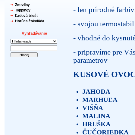
Zmrzliny
- len prírodné farbi
Toppingy
Ľadová triešť
Horúca čokoláda
- svojou termostabi
Vyhľadávanie
- vhodné do kysnuté
- pripravíme pre Vá
parametrov
KUSOVÉ OVOC
JAHODA
MARHUĽA
VIŠŇA
MALINA
HRUŠKA
ČUČORIEDKA